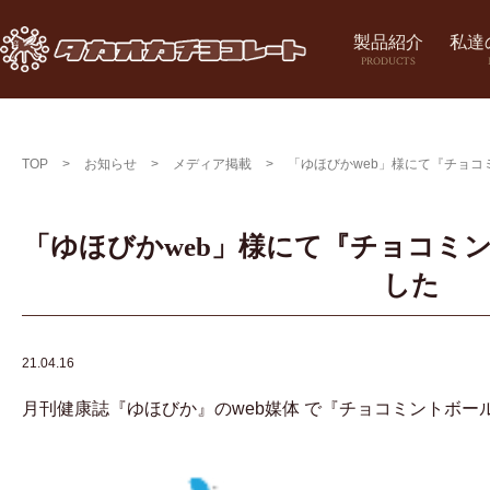
製品紹介
私達
PRODUCTS
TOP
>
お知らせ
>
メディア掲載
>
「ゆほびかweb」様にて『チョ
「ゆほびかweb」様にて『チョコミ
した
21.04.16
月刊健康誌『ゆほびか』のweb媒体 で『チョコミントボー