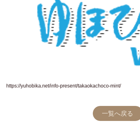
https://yuhobika.net/info-present/takaokachoco-mint/
一覧へ戻る